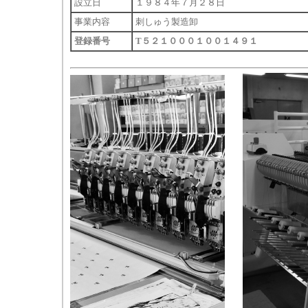
設立日
１９８４年７月２８日
事業内容
刺しゅう製造卸
登録番号
T５２１０００１００１４９１